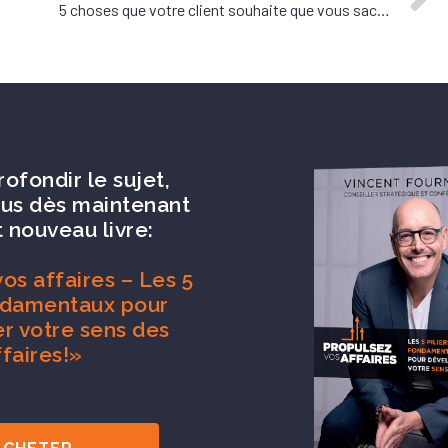
5 choses que votre client souhaite que vous sachiez
rofondir le sujet,
us dès maintenant
 nouveau livre:
os affaires – Les 5
ondamentaux pour
r votre sens des
ffaires!»