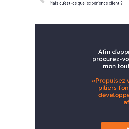
Mais qu’est-ce que l’expérience client ?
Afin d’app
procurez-vo
mon tout
«Propulsez v
piliers f
développe
a