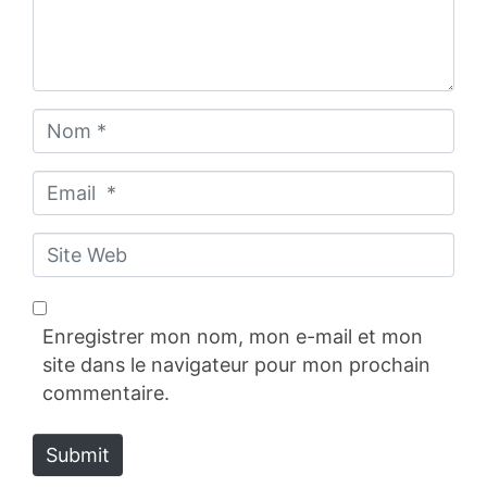
t
a
i
r
N
e
o
*
m
E
*
m
a
S
i
i
l
t
*
e
Enregistrer mon nom, mon e-mail et mon
W
site dans le navigateur pour mon prochain
e
commentaire.
b
Submit