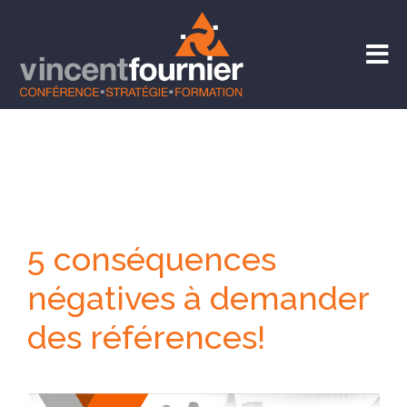
5 conséquences
négatives à demander
des références!