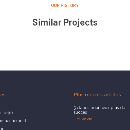
OUR HISTORY
Similar Projects
es
Plus récents articles
5 étapes pour avoir plus de
suis-je?
succès
Lire l'article
ompagnement
ue