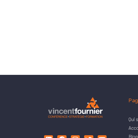
Pag
Qui 
Acc
Blog