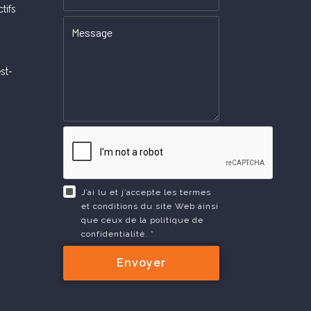
tifs
st-
J’ai lu et j’accepte les termes
et conditions du site Web ainsi
que ceux de la politique de
confidentialité. *
Envoyer