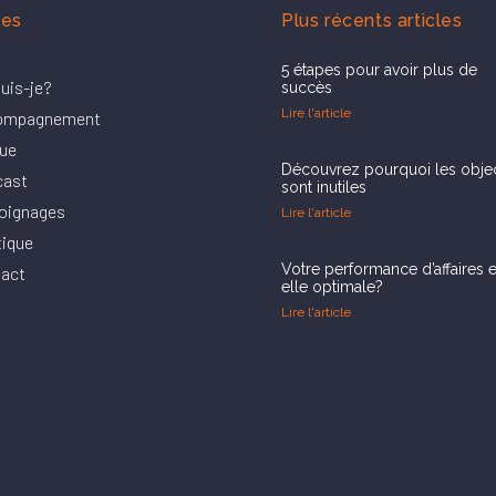
es
Plus récents articles
5 étapes pour avoir plus de
suis-je?
succès
Lire l'article
ompagnement
ue
Découvrez pourquoi les objec
cast
sont inutiles
oignages
Lire l'article
ique
Votre performance d’affaires e
act
elle optimale?
Lire l'article