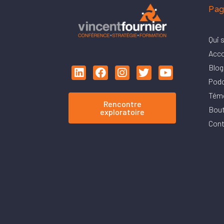
Pag
Qui 
Acc
Blog
Pod
Tém
Rencontre
Bout
exploratoire
Cont